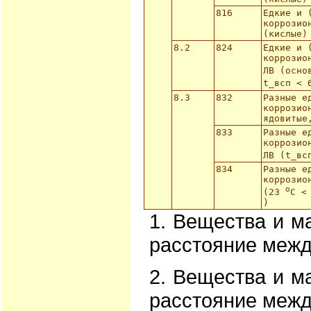
816
Едкие и 
коррозио
(кислые)
8.2
824
Едкие и 
коррозио
ЛВ (осно
t_всп < 
8.3
832
Разные е
коррозио
ядовитые
833
Разные е
коррозио
ЛВ (t_вс
834
Разные е
коррозио
o
(23
С <
)
1. Вещества и м
расстояние межд
2. Вещества и м
расстояние межд