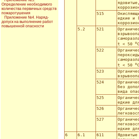
Приложение №3.
ядовитые
Определение необходимого
коррозио
количества первичных средств
пожаротушения
515
Окисляющ
Приложение №4. Наряд-
едкие и 
допуск на выполнение работ
коррозио
повышенной опасности
5.2
521
Органиче
взрывооп
саморазл
o
t < 50
522
Органиче
пероксид
саморазл
o
t < 50
523
Органиче
взрывооп
524
Органиче
без допо
вида опа
525
Органиче
едкие дл
526
Органиче
легковос
527
Органиче
легковос
едкие дл
6
6.1
611
Ядовитые