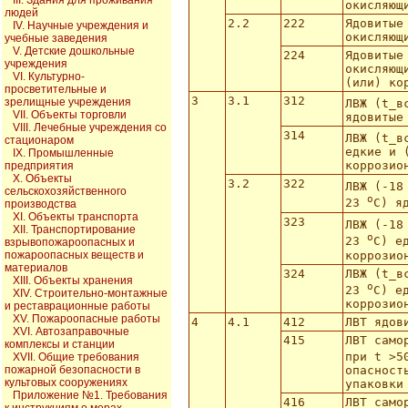
III. Здания для проживания
окисляющ
людей
2.2
222
Ядовитые
IV. Научные учреждения и
окисляющ
учебные заведения
V. Детские дошкольные
224
Ядовитые
учреждения
окисляющ
VI. Культурно-
(или) ко
просветительные и
3
3.1
312
зрелищные учреждения
ЛВЖ (t_в
VII. Объекты торговли
ядовитые
VIII. Лечебные учреждения со
314
ЛВЖ (t_в
стационаром
едкие и 
IX. Промышленные
коррозио
предприятия
X. Объекты
3.2
322
ЛВЖ (-1
сельскохозяйственного
o
23
С) я
производства
XI. Объекты транспорта
323
ЛВЖ (-1
XII. Транспортирование
o
23
С) е
взрывопожароопасных и
коррозио
пожароопасных веществ и
материалов
324
ЛВЖ (t_в
XIII. Объекты хранения
o
23
С) е
XIV. Строительно-монтажные
коррозио
и реставрационные работы
XV. Пожароопасные работы
4
4.1
412
ЛВТ ядов
XVI. Автозаправочные
415
ЛВТ само
комплексы и станции
при t >
XVII. Общие требования
пожарной безопасности в
опасност
культовых сооружениях
упаковки
Приложение №1. Требования
416
ЛВТ само