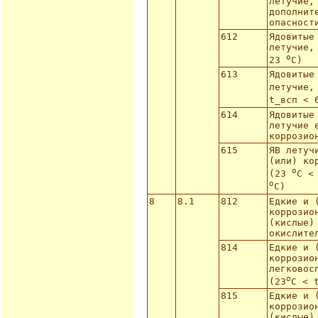
летучие,
дополнит
опасност
612
Ядовитые
летучие,
o
23
С)
613
Ядовитые
летучие,
t_всп <
614
Ядовитые
летучие 
коррозио
615
ЯВ летуч
(или) ко
o
(23
С <
o
С)
8
8.1
812
Едкие и 
коррозио
(кислые)
окислите
814
Едкие и 
коррозио
легковос
o
(23
С < 
815
Едкие и 
коррозио
(кислые)