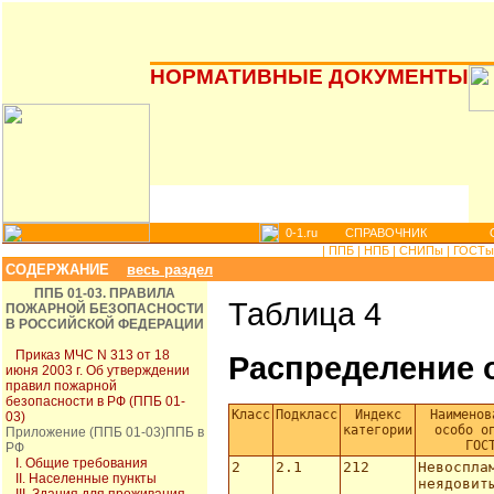
НОРМАТИВНЫЕ ДОКУМЕНТЫ
0-1.ru
СПРАВОЧНИК
|
ППБ |
НПБ |
СНИПы |
ГОСТы 
СОДЕРЖАНИЕ
весь раздел
ППБ 01-03. ПРАВИЛА
Таблица 4
ПОЖАРНОЙ БЕЗОПАСНОСТИ
В РОССИЙСКОЙ ФЕДЕРАЦИИ
Приказ МЧС N 313 от 18
Распределение 
июня 2003 г. Об утверждении
правил пожарной
безопасности в РФ (ППБ 01-
Класс
Подкласс
Индекс
Наименов
03)
категории
особо о
Приложение (ППБ 01-03)ППБ в
ГОС
РФ
I. Общие требования
2
2.1
212
Невоспла
II. Населенные пункты
неядовит