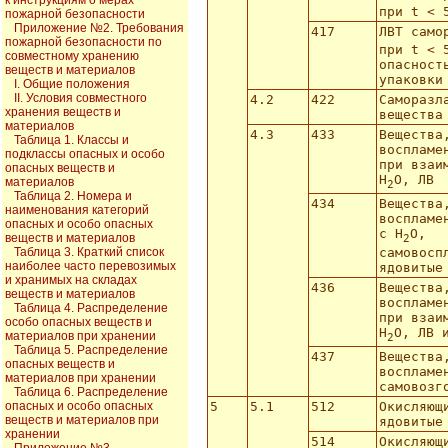
к инструкциям о мерах
при t <
пожарной безопасности
Приложение №2. Требования
417
ЛВТ само
пожарной безопасности по
при t <
совместному хранению
опасност
веществ и материалов
упаковки
I. Общие положения
II. Условия совместного
4.2
422
Саморазл
хранения веществ и
вещества
материалов
4.3
433
Вещества
Таблица 1. Классы и
воспламе
подклассы опасных и особо
при взаи
опасных веществ и
Н
О, ЛВ
материалов
2
Таблица 2. Номера и
434
Вещества
наименования категорий
воспламе
опасных и особо опасных
с Н
О,
веществ и материалов
2
самовосп
Таблица 3. Краткий список
наиболее часто перевозимых
ядовитые
и хранимых на складах
436
Вещества
веществ и материалов
воспламе
Таблица 4. Распределение
при взаи
особо опасных веществ и
Н
О, ЛВ 
материалов при хранении
2
Таблица 5. Распределение
437
Вещества
опасных веществ и
воспламе
материалов при хранении
самовозг
Таблица 6. Распределение
опасных и особо опасных
5
5.1
512
Окисляющ
веществ и материалов при
ядовитые
хранении
514
Окисляющ