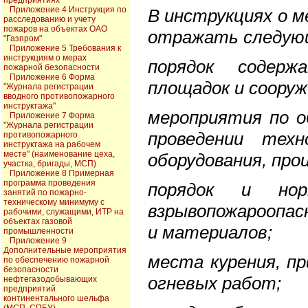
предприятиях
Приложение 4 Инструкция по
В инструкциях о м
расследованию и учету
пожаров на объектах ОАО
отражать следующ
"Газпром"
Приложение 5 Требования к
инструкциям о мерах
порядок содерж
пожарной безопасности
Приложение 6 Форма
площадок и сооруж
"Журнала регистрации
вводного противопожарного
инструктажа"
мероприятия по о
Приложение 7 Форма
"Журнала регистрации
проведении техн
противопожарного
инструктажа на рабочем
месте" (наименование цеха,
оборудования, про
участка, бригады, МСП)
Приложение 8 Примерная
программа проведения
порядок и нор
занятий по пожарно-
техническому минимуму с
взрывопожароопас
рабочими, служащими, ИТР на
объектах газовой
и материалов;
промышленности
Приложение 9
Дополнительные мероприятия
места курения, п
по обеспечению пожарной
безопасности
огневых работ;
нефтегазодобывающих
предприятий
континентального шельфа