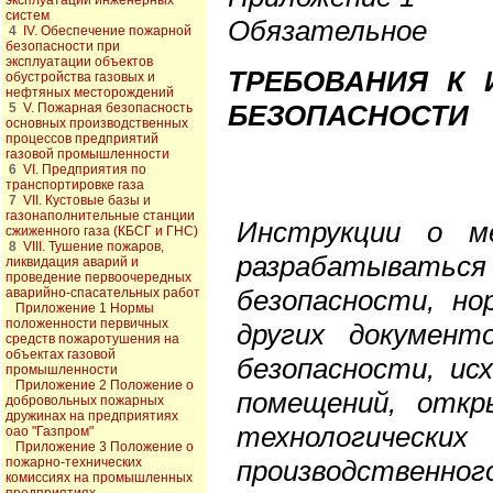
эксплуатации инженерных
систем
Обязательное
4
IV. Обеспечение пожарной
безопасности при
эксплуатации объектов
ТРЕБОВАНИЯ К 
обустройства газовых и
нефтяных месторождений
БЕЗОПАСНОСТИ
5
V. Пожарная безопасность
основных производственных
процессов предприятий
газовой промышленности
6
VI. Предприятия по
транспортировке газа
7
VII. Кустовые базы и
газонаполнительные станции
Инструкции о м
сжиженного газа (КБСГ и ГНС)
8
VIII. Тушение пожаров,
разрабатыват
ликвидация аварий и
проведение первоочередных
безопасности, но
аварийно-спасательных работ
Приложение 1 Нормы
положенности первичных
других документ
средств пожаротушения на
объектах газовой
безопасности, ис
промышленности
Приложение 2 Положение о
помещений, откр
добровольных пожарных
дружинах на предприятиях
технологически
оао "Газпром"
Приложение 3 Положение о
пожарно-технических
производственного
комиссиях на промышленных