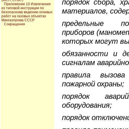
порядок сбора, х
(МСП, СПБУ)
Приложение 10 Извлечения
из типовой инструкции по
материалов, содер
безопасному ведению огневых
работ на газовых объектах
Мингазпрома СССР
предельные пок
Сокращения
приборов (маноме
которых могут вы
обязанности и д
сигналам аварийно
правила вызова
пожарной охраны;
порядок авари
оборудования;
порядок отключен